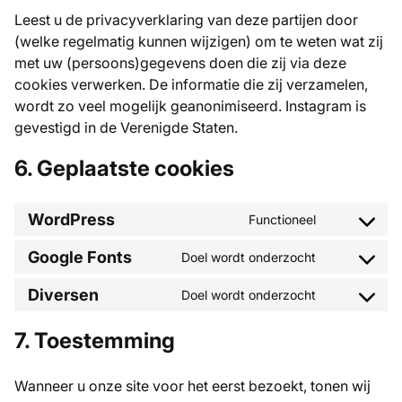
Leest u de privacyverklaring van deze partijen door
(welke regelmatig kunnen wijzigen) om te weten wat zij
met uw (persoons)gegevens doen die zij via deze
cookies verwerken. De informatie die zij verzamelen,
wordt zo veel mogelijk geanonimiseerd. Instagram is
gevestigd in de Verenigde Staten.
6. Geplaatste cookies
WordPress
Functioneel
Consent
to
Google Fonts
Doel wordt onderzocht
service
Consent
wordpress
to
Diversen
Doel wordt onderzocht
service
Consent
google-
to
fonts
service
7. Toestemming
diversen
Wanneer u onze site voor het eerst bezoekt, tonen wij