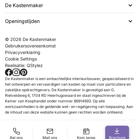
De Kastenmaker
G. Rietveldweg 6
1703 DD Heerhugowaard
Openingstijden
Over ons
072 574 48 54
Projecten
info@dekastenmaker.nl
Contact
Dinsdag t/m Zaterdag
© 2026 De Kastenmaker
Inspiratie
tussen 10.00 en 17.00 uur.
Gebruikersovereenkomst
FAQ
Privacyverklaring
Werken bij
Cookie Settings
Realisatie:
QStylez
Showroom
Maak een afspraak
De Kastenmaker is een ambachtelijke interieurbouwer, gespecialiseerd in
het ontwerpen en vervaardigen van kasten op maat voor particuliere en
zakelijke opdrachtgevers. De Kastenmaker is gevestigd aan G.
Rietveldweg 6, 1704 RD Heerhugowaard en staat ingeschreven bij de
Kamer van Koophandel onder nummer 86914693. Op alle
werkzaamheden is de geldende wet- en regelgeving van toepassing. Aan
de inhoud van deze website kunnen geen rechten worden ontleend.
Bel ons
Mail ons
Kom langs
Brochure