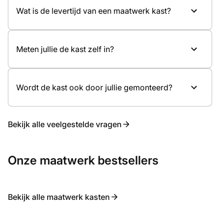
Type deuren, zoals draaideuren of schuifdeuren
Wat is de levertijd van een maatwerk kast?
Interne indeling en accessoires
Kennismaking in de showroom
Eventuele verlichting
Ontwerp en offerte op maat
Inmeten en professionele montage
Meten jullie de kast zelf in?
Wordt de kast ook door jullie gemonteerd?
Bekijk alle veelgestelde vragen
Onze maatwerk bestsellers
Bekijk alle maatwerk kasten