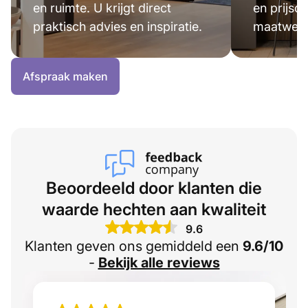
en ruimte. U krijgt direct
en prijsop
praktisch advies en inspiratie.
maatwerk 
Afspraak maken
Beoordeeld door klanten die
waarde hechten aan kwaliteit
9.6
Klanten geven ons gemiddeld een
9.6/10
-
Bekijk alle reviews