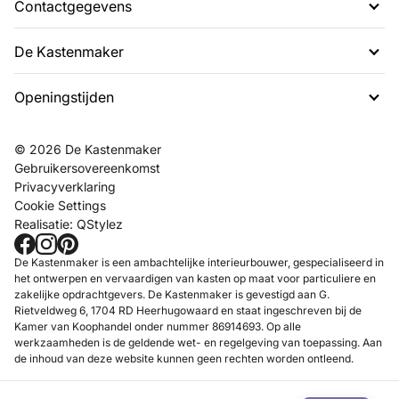
Contactgegevens
De Kastenmaker
G. Rietveldweg 6
1703 DD Heerhugowaard
Openingstijden
Over ons
072 574 48 54
Projecten
info@dekastenmaker.nl
Contact
Dinsdag t/m Zaterdag
© 2026 De Kastenmaker
Inspiratie
tussen 10.00 en 17.00 uur.
Gebruikersovereenkomst
FAQ
Privacyverklaring
Werken bij
Cookie Settings
Realisatie:
QStylez
Showroom
Maak een afspraak
De Kastenmaker is een ambachtelijke interieurbouwer, gespecialiseerd in
het ontwerpen en vervaardigen van kasten op maat voor particuliere en
zakelijke opdrachtgevers. De Kastenmaker is gevestigd aan G.
Rietveldweg 6, 1704 RD Heerhugowaard en staat ingeschreven bij de
Kamer van Koophandel onder nummer 86914693. Op alle
werkzaamheden is de geldende wet- en regelgeving van toepassing. Aan
de inhoud van deze website kunnen geen rechten worden ontleend.