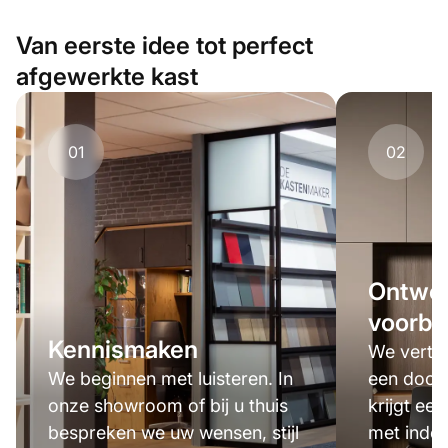
Van eerste idee tot perfect
afgewerkte kast
01
02
Ontwer
voorbe
Kennismaken
We verta
We beginnen met luisteren. In
een door
onze showroom of bij u thuis
krijgt een
bespreken we uw wensen, stijl
met indel