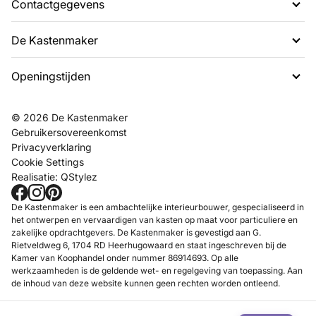
Contactgegevens
De Kastenmaker
G. Rietveldweg 6
1703 DD Heerhugowaard
Openingstijden
Over ons
072 574 48 54
Projecten
info@dekastenmaker.nl
Contact
Dinsdag t/m Zaterdag
© 2026 De Kastenmaker
Inspiratie
tussen 10.00 en 17.00 uur.
Gebruikersovereenkomst
FAQ
Privacyverklaring
Werken bij
Cookie Settings
Realisatie:
QStylez
Showroom
Maak een afspraak
De Kastenmaker is een ambachtelijke interieurbouwer, gespecialiseerd in
het ontwerpen en vervaardigen van kasten op maat voor particuliere en
zakelijke opdrachtgevers. De Kastenmaker is gevestigd aan G.
Rietveldweg 6, 1704 RD Heerhugowaard en staat ingeschreven bij de
Kamer van Koophandel onder nummer 86914693. Op alle
werkzaamheden is de geldende wet- en regelgeving van toepassing. Aan
de inhoud van deze website kunnen geen rechten worden ontleend.