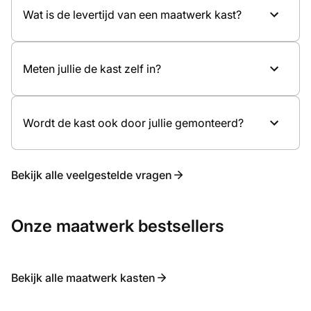
Type deuren, zoals draaideuren of schuifdeuren
Wat is de levertijd van een maatwerk kast?
Interne indeling en accessoires
Kennismaking in de showroom
Eventuele verlichting
Ontwerp en offerte op maat
Inmeten en professionele montage
Meten jullie de kast zelf in?
Wordt de kast ook door jullie gemonteerd?
Bekijk alle veelgestelde vragen
Onze maatwerk bestsellers
Bekijk alle maatwerk kasten