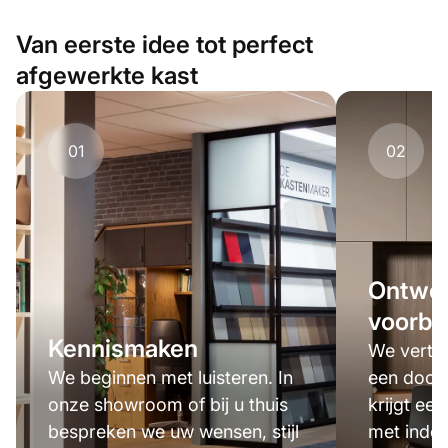
Van eerste idee tot perfect
afgewerkte kast
01
02
Ontwer
voorbe
Kennismaken
We verta
We beginnen met luisteren. In
een door
onze showroom of bij u thuis
krijgt een
bespreken we uw wensen, stijl
met indel