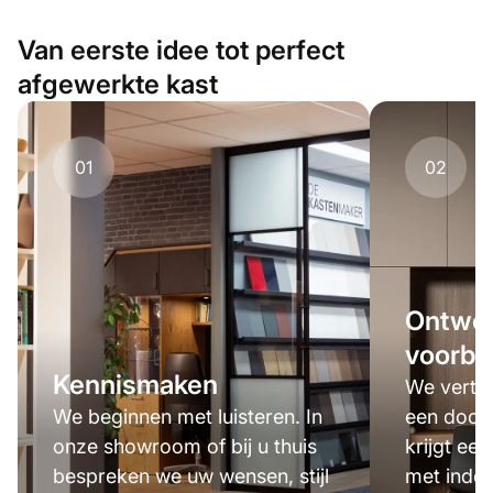
Van eerste idee tot perfect
afgewerkte kast
01
02
Ontwer
voorbe
Kennismaken
We verta
We beginnen met luisteren. In
een door
onze showroom of bij u thuis
krijgt een
bespreken we uw wensen, stijl
met indel