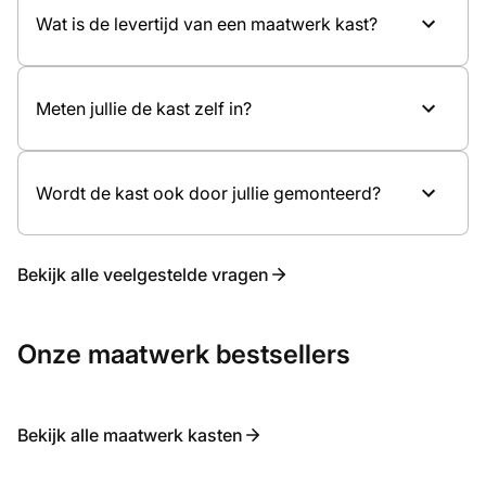
Type deuren, zoals draaideuren of schuifdeuren
Wat is de levertijd van een maatwerk kast?
Interne indeling en accessoires
Kennismaking in de showroom
Eventuele verlichting
Ontwerp en offerte op maat
Inmeten en professionele montage
Meten jullie de kast zelf in?
Wordt de kast ook door jullie gemonteerd?
Bekijk alle veelgestelde vragen
Onze maatwerk bestsellers
Bekijk alle maatwerk kasten