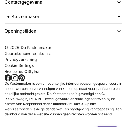
Contactgegevens
De Kastenmaker
G. Rietveldweg 6
1703 DD Heerhugowaard
Openingstijden
Over ons
072 574 48 54
Projecten
info@dekastenmaker.nl
Contact
Dinsdag t/m Zaterdag
© 2026 De Kastenmaker
Inspiratie
tussen 10.00 en 17.00 uur.
Gebruikersovereenkomst
FAQ
Privacyverklaring
Werken bij
Cookie Settings
Realisatie:
QStylez
Showroom
Maak een afspraak
De Kastenmaker is een ambachtelijke interieurbouwer, gespecialiseerd in
het ontwerpen en vervaardigen van kasten op maat voor particuliere en
zakelijke opdrachtgevers. De Kastenmaker is gevestigd aan G.
Rietveldweg 6, 1704 RD Heerhugowaard en staat ingeschreven bij de
Kamer van Koophandel onder nummer 86914693. Op alle
werkzaamheden is de geldende wet- en regelgeving van toepassing. Aan
de inhoud van deze website kunnen geen rechten worden ontleend.