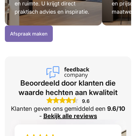
en ruimte. U krijgt direct
en prijsop
praktisch advies en inspiratie.
maatwerk 
Afspraak maken
Beoordeeld door klanten die
waarde hechten aan kwaliteit
9.6
Klanten geven ons gemiddeld een
9.6/10
-
Bekijk alle reviews