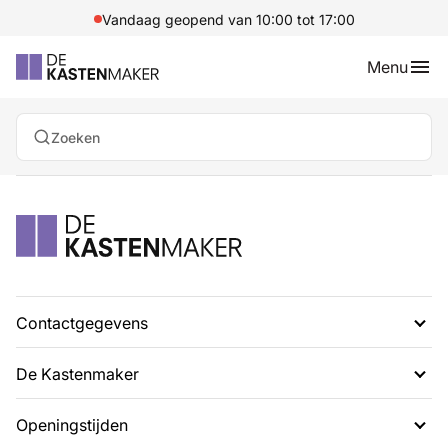
Vandaag geopend van 10:00 tot 17:00
Menu
Zoeken
Contactgegevens
De Kastenmaker
G. Rietveldweg 6
1703 DD Heerhugowaard
Openingstijden
Over ons
072 574 48 54