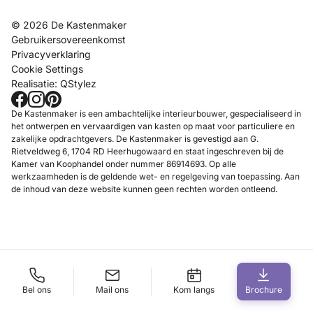
Projecten
info@dekastenmaker.nl
Contact
Dinsdag t/m Zaterdag
© 2026 De Kastenmaker
Inspiratie
tussen 10.00 en 17.00 uur.
Gebruikersovereenkomst
FAQ
Privacyverklaring
Werken bij
Cookie Settings
Realisatie:
QStylez
Showroom
Maak een afspraak
De Kastenmaker is een ambachtelijke interieurbouwer, gespecialiseerd in
het ontwerpen en vervaardigen van kasten op maat voor particuliere en
zakelijke opdrachtgevers. De Kastenmaker is gevestigd aan G.
Rietveldweg 6, 1704 RD Heerhugowaard en staat ingeschreven bij de
Kamer van Koophandel onder nummer 86914693. Op alle
werkzaamheden is de geldende wet- en regelgeving van toepassing. Aan
de inhoud van deze website kunnen geen rechten worden ontleend.
Bel ons
Mail ons
Kom langs
Brochure