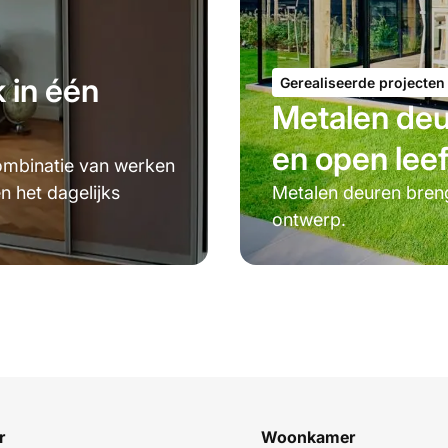
 in één
Gerealiseerde projecten
Metalen deu
en open lee
ombinatie van werken
n het dagelijks
Metalen deuren breng
ontwerp.
r
Woonkamer