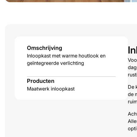
In
Omschrijving
Inloopkast met warme houtlook en
Voo
geïntegreerde verlichting
dage
rus
Producten
De k
Maatwerk inloopkast
de 
ruim
Ach
All
opt