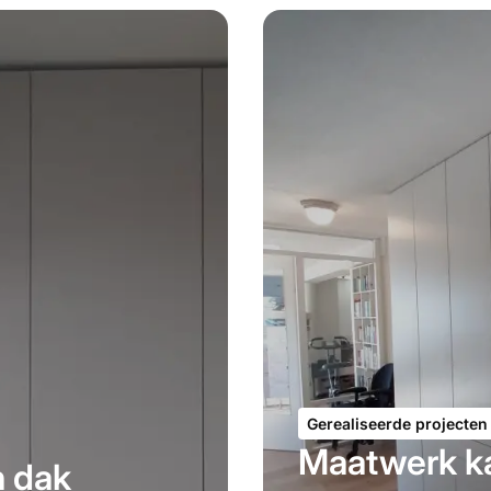
Gerealiseerde projecten
Maatwerk k
n dak