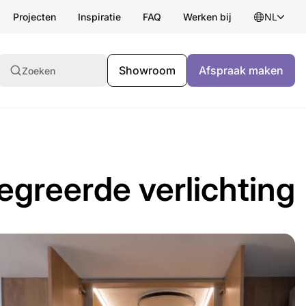
Projecten
Inspiratie
FAQ
Werken bij
NL
Showroom
Afspraak maken
Zoeken
egreerde verlichting