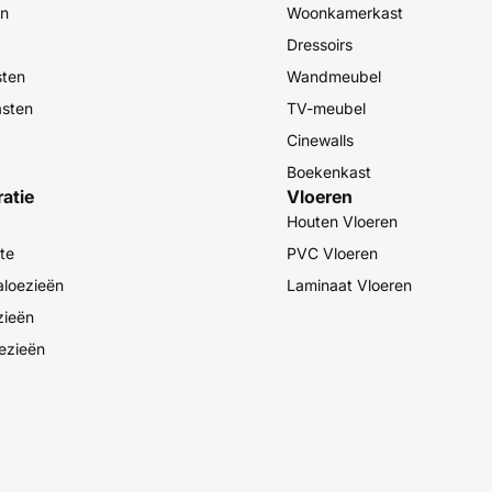
en
Woonkamerkast
Dressoirs
sten
Wandmeubel
asten
TV-meubel
Cinewalls
Boekenkast
atie
Vloeren
Houten Vloeren
te
PVC Vloeren
aloezieën
Laminaat Vloeren
zieën
oezieën