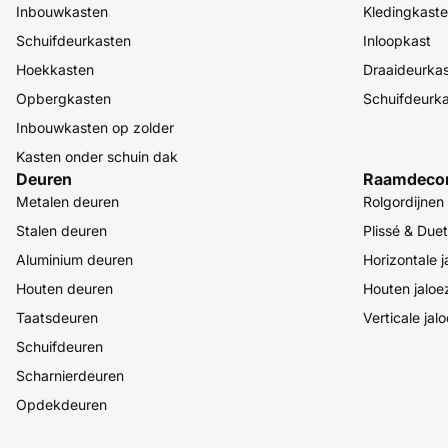
Inbouwkasten
Kledingkast
Schuifdeurkasten
Inloopkast
Hoekkasten
Draaideurka
Opbergkasten
Schuifdeurk
Inbouwkasten op zolder
Kasten onder schuin dak
Deuren
Raamdecor
Metalen deuren
Rolgordijnen
Stalen deuren
Plissé & Duet
Aluminium deuren
Horizontale j
Houten deuren
Houten jaloe
Taatsdeuren
Verticale jal
Schuifdeuren
Scharnierdeuren
Opdekdeuren